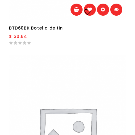
Añadir a la
lista de deseos
BTD60BK Botella de tin
$
130.64
0
out
of
5