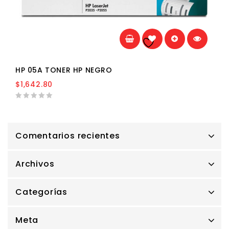
Añadir a la
lista de deseos
HP 05A TONER HP NEGRO
$
1,642.80
0
out
of
5
Comentarios recientes
Archivos
Categorías
Meta