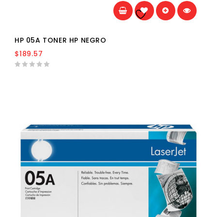
Añadir a la
lista de deseos
HP 05A TONER HP NEGRO
$
189.57
0
out
of
5