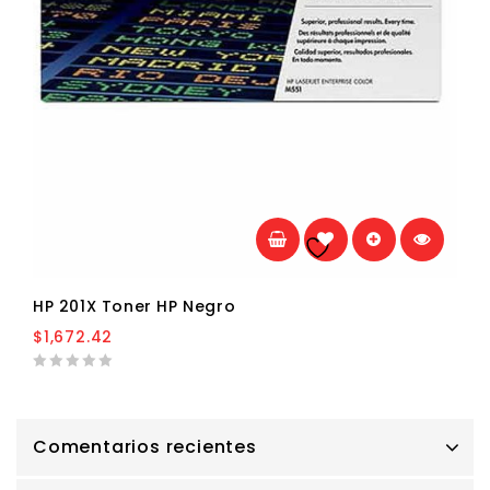
Añadir a la
lista de deseos
HP 201X Toner HP Negro
$
1,672.42
0
out
of
5
Comentarios recientes