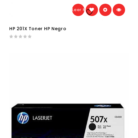
Leer Más
Añadir a la
lista de deseos
HP 201X Toner HP Negro
0
out
of
5