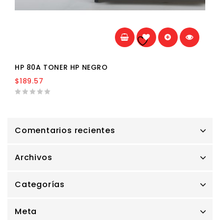
Añadir a la
lista de deseos
HP 80A TONER HP NEGRO
$
189.57
0
out
of
5
Comentarios recientes
Archivos
Categorías
Meta