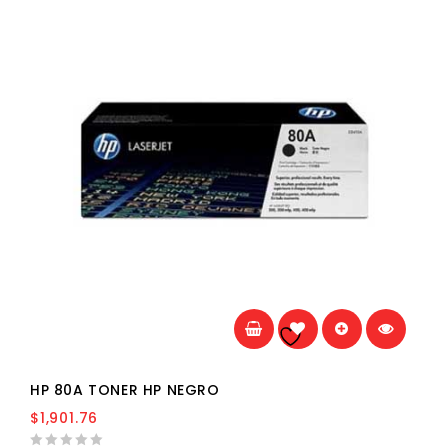
Añadir a la
lista de deseos
HP 80A TONER HP NEGRO
$
1,901.76