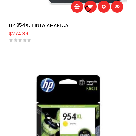
Añadir a la
lista de deseos
HP 954XL TINTA AMARILLA
$
274.39
0
out
of
5