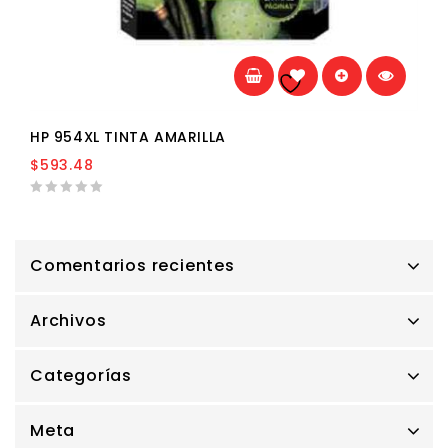
Añadir a la
lista de deseos
HP 954XL TINTA AMARILLA
$
593.48
0
out
of
5
Comentarios recientes
Archivos
Categorías
Meta