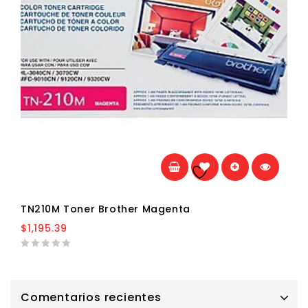
Añadir a la
lista de deseos
TN210M Toner Brother Magenta
$
1,195.39
0
out
of
5
Comentarios recientes