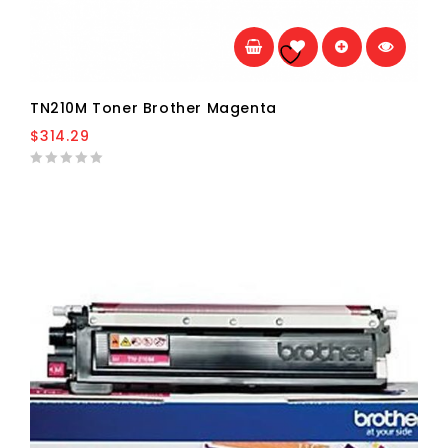
Añadir a la
lista de deseos
TN210M Toner Brother Magenta
$
314.29
0
out
of
5