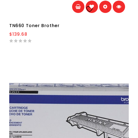
Añadir a la
lista de deseos
TN660 Toner Brother
$
139.68
0
out
of
5