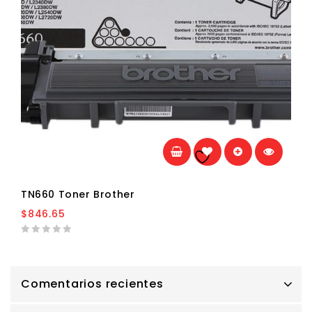
Añadir a la
lista de deseos
TN660 Toner Brother
$
846.65
0
out
of
5
Comentarios recientes