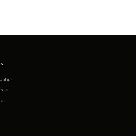
os
uctos
es HP
os