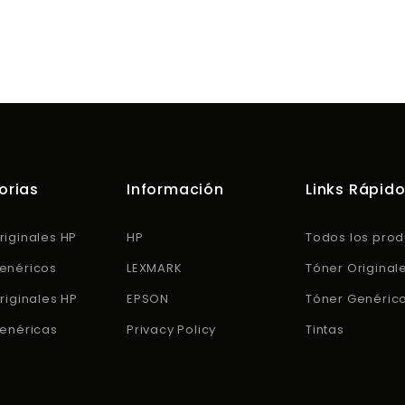
orias
Información
Links Rápid
riginales HP
HP
Todos los prod
enéricos
LEXMARK
Tóner Original
riginales HP
EPSON
Tóner Genéric
Genéricas
Privacy Policy
Tintas