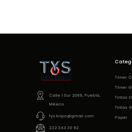
Categ
Tóner O
Tóner G
Calle 1 Sur 2089, Puebla,
Tintas O
México
Tintas 
tys.bajio@gmail.com
Papel
222 243 30 92