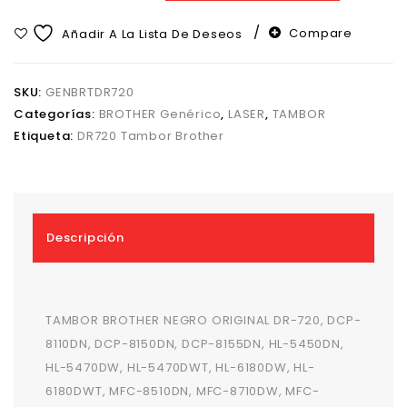
Compare
Añadir A La Lista De Deseos
SKU:
GENBRTDR720
Categorías:
BROTHER Genérico
,
LASER
,
TAMBOR
Etiqueta:
DR720 Tambor Brother
Descripción
TAMBOR BROTHER NEGRO ORIGINAL DR-720, DCP-
8110DN, DCP-8150DN, DCP-8155DN, HL-5450DN,
HL-5470DW, HL-5470DWT, HL-6180DW, HL-
6180DWT, MFC-8510DN, MFC-8710DW, MFC-