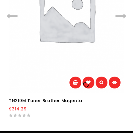
Añadir a la
lista de deseos
TN210M Toner Brother Magenta
$
314.29
0
out
of