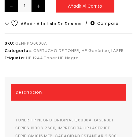
Añadir Al Carrito
Compare
Añadir A La Lista De Deseos
SKU:
GENHPQ6000A
Categorías:
CARTUCHO DE TONER
,
HP Genérico
,
LASER
Etiqueta:
HP 124A Toner HP Negro
Descripción
TONER HP NEGRO ORIGINAL Q6000A, LASERJET
SERIES 1600 Y 2600, IMPRESORA HP LASERJET
SERIE CM1015 MFP, CAPACIDAD ESTANDAR 2.500