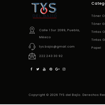
Categ
Tóner O
Tóner G
Calle 1 Sur 2089, Puebla,
Tintas O
México
Tintas 
tys.bajio@gmail.com
Papel
222 243 30 92
Copyright © 2026 TYS del Bajío. Derechos Re