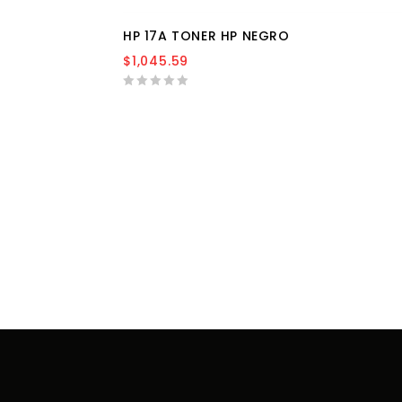
HP 17A TONER HP NEGRO
$
1,045.59
0
out
of
5