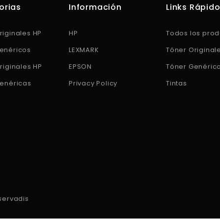
orias
Información
Links Rápid
riginales HP
HP
Todos los prod
enéricos
LEXMARK
Tóner Original
riginales HP
EPSON
Tóner Genéric
Genéricas
Privacy Policy
Tintas
servadis