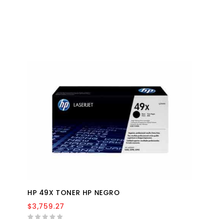
HP 49X TONER HP NEGRO
$
3,759.27
Añadir a la