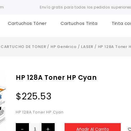
om
Envío gratis para todos los pedidos superiores
Cartuchos Tóner
Cartuchos Tinta
Tinta co
/
CARTUCHO DE TONER
/
HP Genérico
/
LASER
/
HP 128A Toner 
HP 128A Toner HP Cyan
$
225.53
HP 128A Toner HP Cyan
Añadir Al Carrito