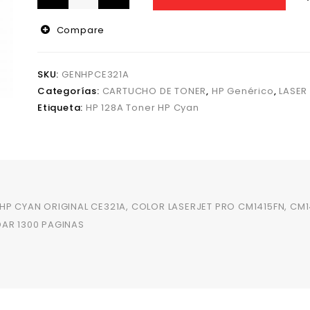
Compare
SKU:
GENHPCE321A
Categorías:
CARTUCHO DE TONER
,
HP Genérico
,
LASER
Etiqueta:
HP 128A Toner HP Cyan
HP CYAN ORIGINAL CE321A, COLOR LASERJET PRO CM1415FN, CM
AR 1300 PAGINAS