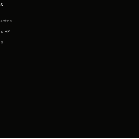
os
uctos
es HP
os