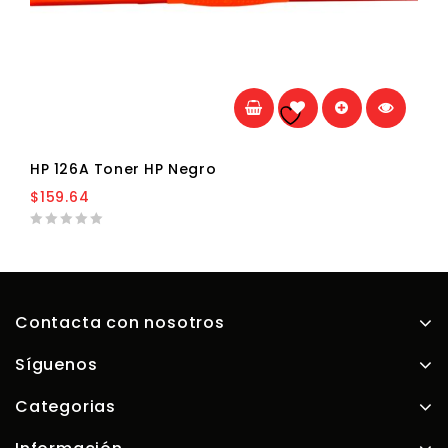
Añadir a la
lista de deseos
HP 126A Toner HP Negro
$
159.64
0
out
of
5
Contacta con nosotros
Síguenos
Categorias