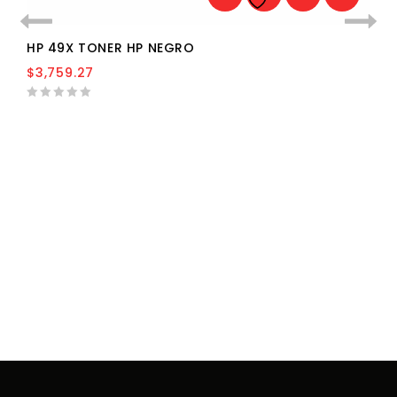
lista de deseos
HP 49X TONER HP NEGRO
$
3,759.27
0
out
of
5