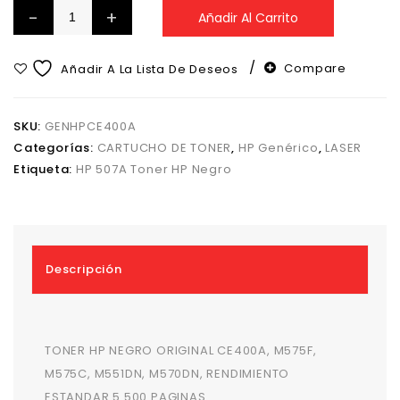
Añadir Al Carrito
Compare
Añadir A La Lista De Deseos
SKU:
GENHPCE400A
Categorías:
CARTUCHO DE TONER
,
HP Genérico
,
LASER
Etiqueta:
HP 507A Toner HP Negro
Descripción
TONER HP NEGRO ORIGINAL CE400A, M575F,
M575C, M551DN, M570DN, RENDIMIENTO
ESTANDAR 5.500 PAGINAS