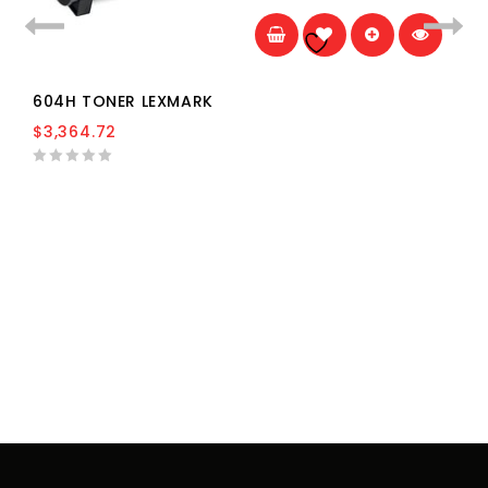
Añadir a la
lista de deseos
604H TONER LEXMARK
$
3,364.72
0
out
of
5