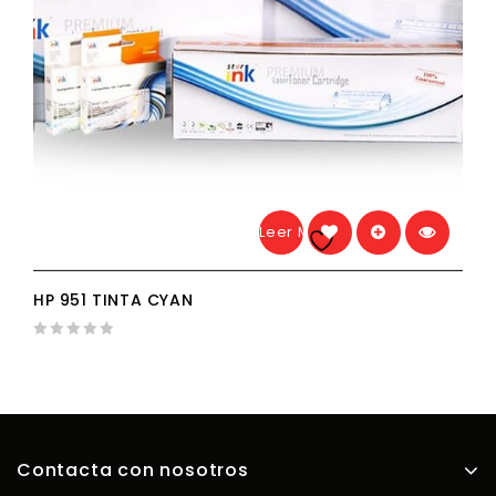
Leer Más
Añadir a la
lista de deseos
HP 951 TINTA CYAN
0
out
of
5
Contacta con nosotros