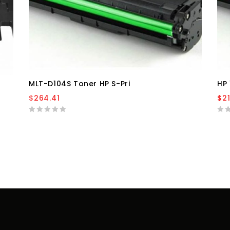
Añadir a la
lista de deseos
MLT-D104S Toner HP S-Pri
HP
$
264.41
$
2
0
0
out
out
of
of
5
5