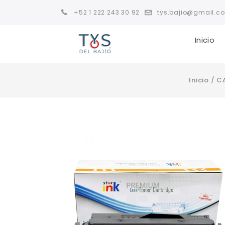
+52 1 222 243 30 92
tys.bajio@gmail.c
Inicio
Inicio
/
C