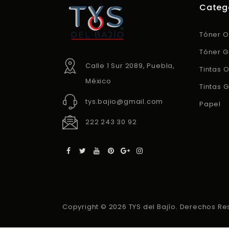
Categ
Tóner O
Tóner G
Calle 1 Sur 2089, Puebla,
Tintas O
México
Tintas 
tys.bajio@gmail.com
Papel
222 243 30 92
Copyright © 2026 TYS del Bajío. Derechos Re