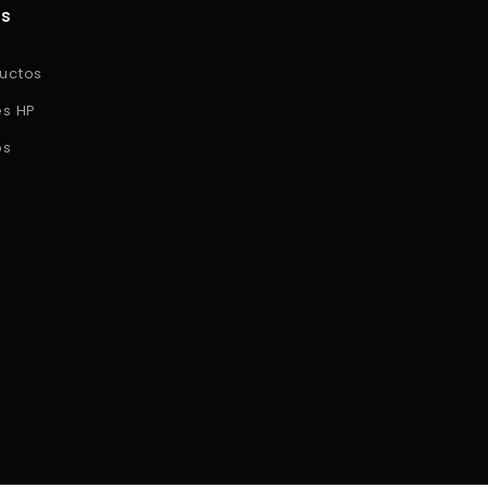
os
uctos
es HP
os