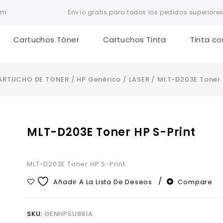
om
Envío gratis para todos los pedidos superiores
Cartuchos Tóner
Cartuchos Tinta
Tinta co
ARTUCHO DE TONER
/
HP Genérico
/
LASER
/
MLT-D203E Toner 
MLT-D203E Toner HP S-Print
MLT-D203E Toner HP S-Print
Compare
Añadir A La Lista De Deseos
SKU:
GENHPSU891A