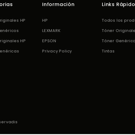
orias
Información
Links Rápid
riginales HP
HP
Todos los prod
enéricos
LEXMARK
Tóner Original
riginales HP
EPSON
Tóner Genéric
Genéricas
Privacy Policy
Tintas
servadis