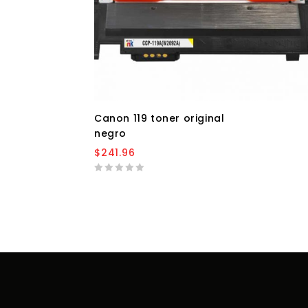
Canon 119 toner original
negro
$
241.96
0
out
of
5