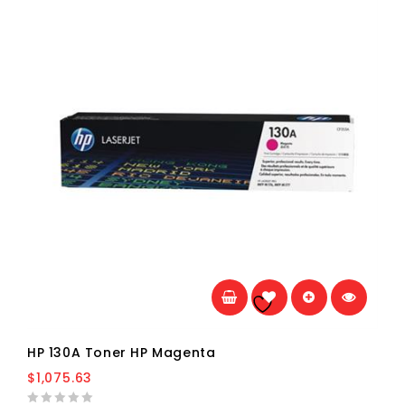
Añadir a la
lista de deseos
HP 130A Toner HP Magenta
$
1,075.63