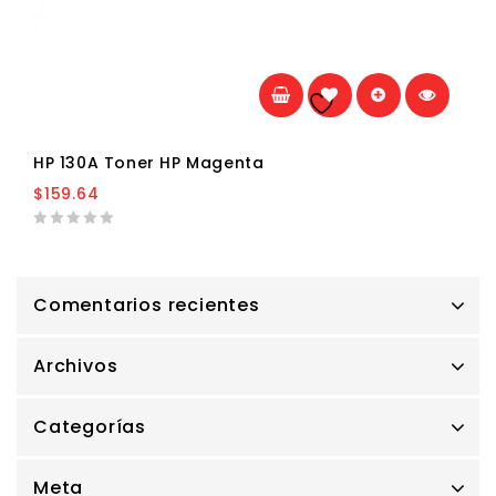
Añadir a la
lista de deseos
HP 130A Toner HP Magenta
$
159.64
0
out
of
5
Comentarios recientes
Archivos
Categorías
Meta