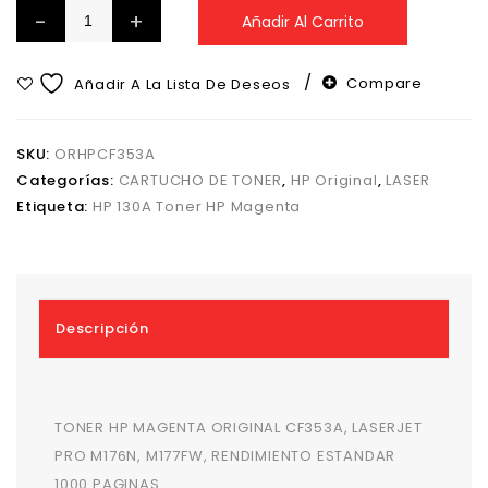
Añadir Al Carrito
Compare
Añadir A La Lista De Deseos
SKU:
ORHPCF353A
Categorías:
CARTUCHO DE TONER
,
HP Original
,
LASER
Etiqueta:
HP 130A Toner HP Magenta
Descripción
TONER HP MAGENTA ORIGINAL CF353A, LASERJET
PRO M176N, M177FW, RENDIMIENTO ESTANDAR
1000 PAGINAS