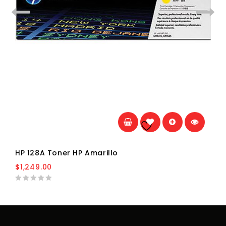
Añadir a la
lista de deseos
HP 128A Toner HP Amarillo
$
1,249.00
0
out
of
5