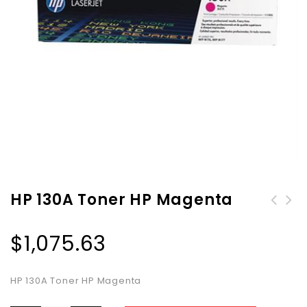
HP 130A Toner HP Magenta
HP GT52 Botella de Tinta hp
$
1,075.63
Cian
HP 130A Toner HP Magenta